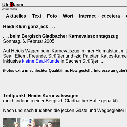
Ute
G
laser
Journalistin
·
Aktuelles
·
Text
·
Foto
·
Wort
·
Internet
·
et cetera
·
Heidi Klum ganz jeck . . .
. . . beim Bergisch Gladbacher Karnevalssonntagszug
Sonntag, 6. Februar 2005
Auf Heidis Wagen beim Karnevalszug in ihrer Heimatstadt mit
Seal, Eltern, Freunde, Strüßjer und -zig Paletten Katjes-Kamel
Inklusive
kleine Seal-Kunde
in Sachen Strüßjer ...
(Fotos extra in schlechter Qualität ins Netz gestellt. Interesse an gute
Treffpunkt: Heidis Karnevalswagen
(noch indoor in einer Bergisch Gladbacher Halle geparkt)
Nach und nach trudelten die jecken Gäste und Wegbegleiter in