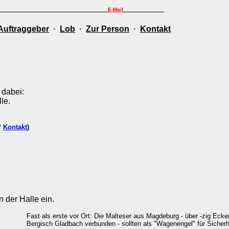
E-Mail
Auftraggeber
·
Lob
·
Zur Person
·
Kontakt
 dabei:
le.
r?
Kontakt
)
 der Halle ein.
Fast als erste vor Ort: Die Malteser aus Magdeburg - über -zig Ecke
Bergisch Gladbach verbunden - sollten als "Wagenengel" für Sicherh