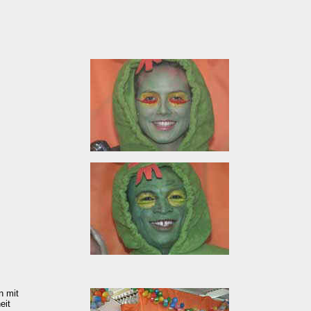
n mit
eit