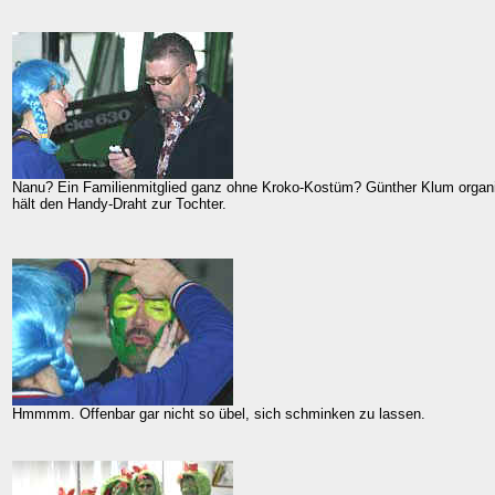
Nanu? Ein Familienmitglied ganz ohne Kroko-Kostüm? Günther Klum organi
hält den Handy-Draht zur Tochter.
Hmmmm. Offenbar gar nicht so übel, sich schminken zu lassen.